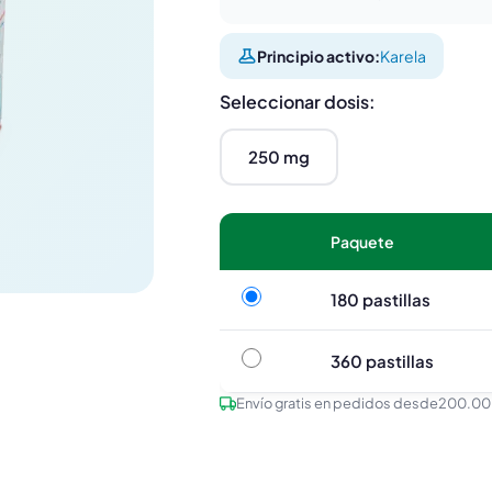
Principio activo:
Karela
Seleccionar dosis:
250 mg
Paquete
180 pastillas
180 pastillas
360 pastillas
360 pastillas
Envío gratis en pedidos desde
200.00