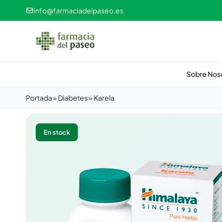
info@farmaciadelpaseo.es
Sobre Nos
Portada
»
Diabetes
»
Karela
En stock