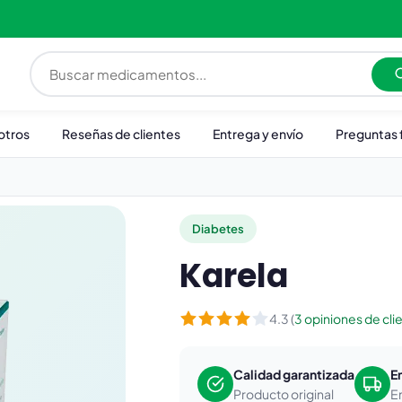
otros
Reseñas de clientes
Entrega y envío
Preguntas 
Diabetes
Karela
4.3 (
3 opiniones de cli
Calidad garantizada
E
Producto original
E