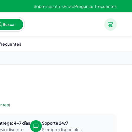
Sobre nosotros
Envío
Preguntas frecuentes
Buscar
frecuentes
entes
)
ntrega: 4-7 días
Soporte 24/7
nvío discreto
Siempre disponibles