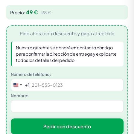
49 €
Precio:
98 €
Pide ahora con descuento y paga al recibirlo
Nuestro gerente se pondrá en contacto contigo
para confirmar la dirección de entrega y explicarte
todos los detalles del pedido
Número de teléfono:
+1
United
States
Nombre:
+1
Pedir con descuento