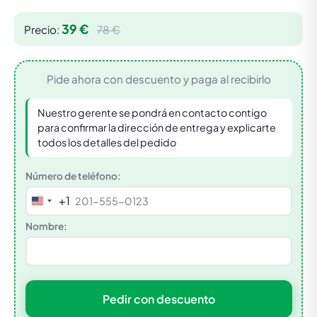
39 €
Precio:
78 €
Pide ahora con descuento y paga al recibirlo
Nuestro gerente se pondrá en contacto contigo
para confirmar la dirección de entrega y explicarte
todos los detalles del pedido
Número de teléfono:
+1
United
States
Nombre:
+1
Pedir con descuento