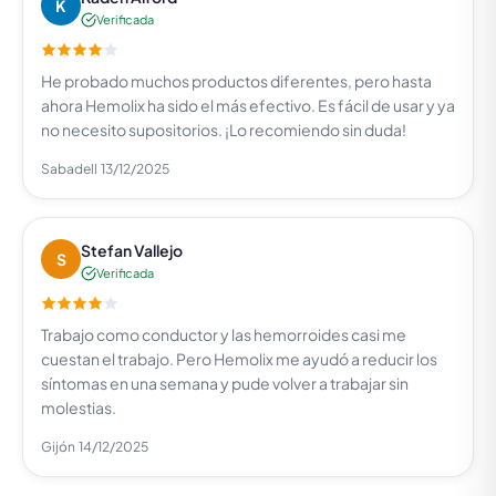
K
Verificada
He probado muchos productos diferentes, pero hasta
ahora Hemolix ha sido el más efectivo. Es fácil de usar y ya
no necesito supositorios. ¡Lo recomiendo sin duda!
Sabadell
13/12/2025
Stefan Vallejo
S
Verificada
Trabajo como conductor y las hemorroides casi me
cuestan el trabajo. Pero Hemolix me ayudó a reducir los
síntomas en una semana y pude volver a trabajar sin
molestias.
Gijón
14/12/2025