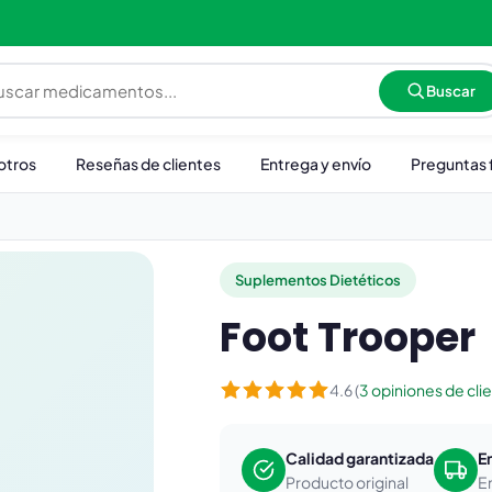
Buscar
otros
Reseñas de clientes
Entrega y envío
Preguntas 
Suplementos Dietéticos
Foot Trooper
4.6 (
3 opiniones de cli
Calidad garantizada
E
Producto original
E