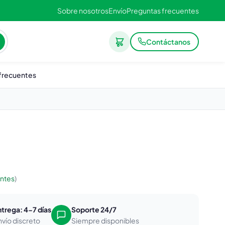
Sobre nosotros
Envío
Preguntas frecuentes
Contáctanos
frecuentes
entes
)
ntrega: 4-7 días
Soporte 24/7
nvío discreto
Siempre disponibles