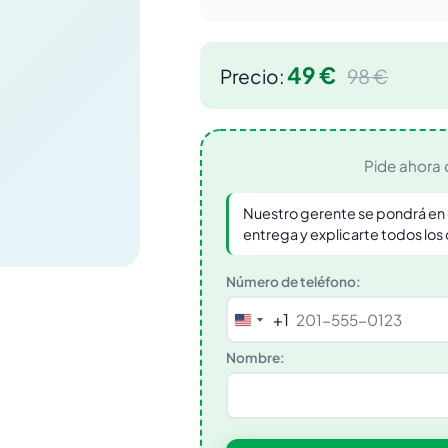
49 €
Precio:
98 €
Pide ahora 
Nuestro gerente se pondrá en 
entrega y explicarte todos los
Número de teléfono:
+1
United
States
Nombre:
+1