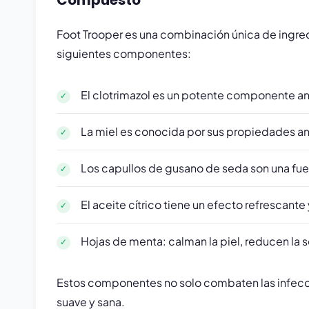
Compuesto
Foot Trooper es una combinación única de ingred
siguientes componentes:
El clotrimazol es un potente componente an
La miel es conocida por sus propiedades ant
Los capullos de gusano de seda son una fuen
El aceite cítrico tiene un efecto refrescant
Hojas de menta: calman la piel, reducen la se
Estos componentes no solo combaten las infeccio
suave y sana.