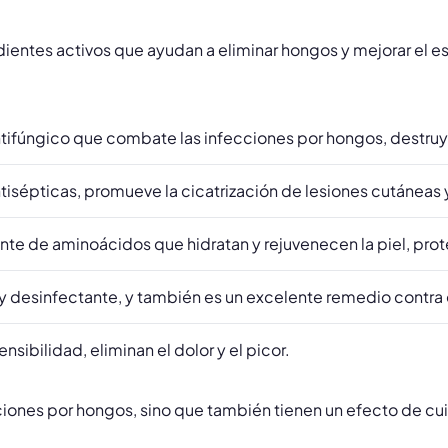
ientes activos que ayudan a eliminar hongos y mejorar el es
tifúngico que combate las infecciones por hongos, destruy
isépticas, promueve la cicatrización de lesiones cutáneas y
te de aminoácidos que hidratan y rejuvenecen la piel, prot
e y desinfectante, y también es un excelente remedio contra e
nsibilidad, eliminan el dolor y el picor.
nes por hongos, sino que también tienen un efecto de cuida