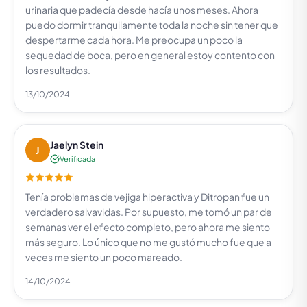
urinaria que padecía desde hacía unos meses. Ahora
puedo dormir tranquilamente toda la noche sin tener que
despertarme cada hora. Me preocupa un poco la
sequedad de boca, pero en general estoy contento con
los resultados.
13/10/2024
Jaelyn Stein
J
Verificada
Tenía problemas de vejiga hiperactiva y Ditropan fue un
verdadero salvavidas. Por supuesto, me tomó un par de
semanas ver el efecto completo, pero ahora me siento
más seguro. Lo único que no me gustó mucho fue que a
veces me siento un poco mareado.
14/10/2024