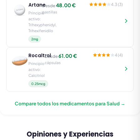
Artane
48.00 €
4.3 (3)
Desde
pastillas
Principio
activo:
Trihexyphenidyl,
Trihexifenidilo
2mg
Rocaltrol
61.00 €
4 (4)
Desde
cápsulas
Principio
activo:
Calcitriol
0.25mcg
Compare todos los medicamentos para Salud →
Opiniones y Experiencias