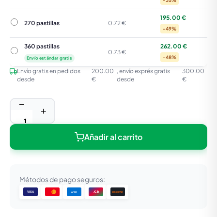
-35%
195.00 €
270 pastillas
270 pastillas
0.72 €
-49%
360 pastillas
262.00 €
360 pastillas
0.73 €
-48%
Envío estándar gratis
Envío gratis en pedidos
200.00
, envío exprés gratis
300.00
desde
€
desde
€
−
+
Añadir al carrito
Métodos de pago seguros:
VISA
JCB
DISCOVER
AMEX