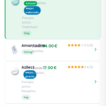
pastillas
Actual
Mejor
valorado
Principio
activo:
Oxybutynin
5mg
Amantadine
54.00 €
3.5 (5)
Desde
pastillas
100mg
Azilect
17.00 €
4.6 (3)
Desde
Mejor
pastillas
precio
Principio
activo:
Rasagilina
1mg