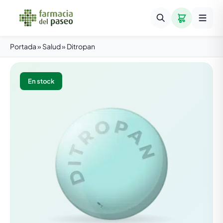
Portada
»
Salud
»
Ditropan
En stock