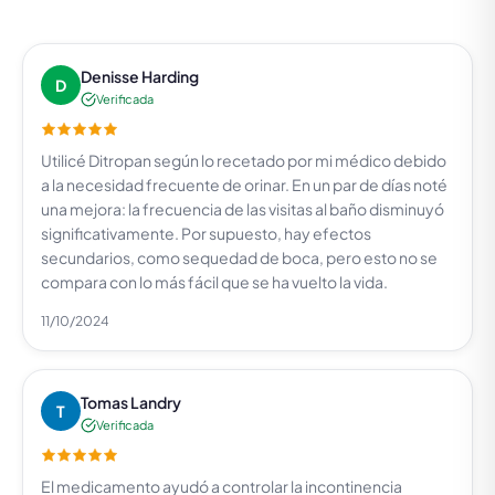
Denisse Harding
D
Verificada
Utilicé Ditropan según lo recetado por mi médico debido
a la necesidad frecuente de orinar. En un par de días noté
una mejora: la frecuencia de las visitas al baño disminuyó
significativamente. Por supuesto, hay efectos
secundarios, como sequedad de boca, pero esto no se
compara con lo más fácil que se ha vuelto la vida.
11/10/2024
Tomas Landry
T
Verificada
El medicamento ayudó a controlar la incontinencia