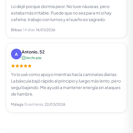
Lo dejé porque dormía peor. No tuve náuseas, pero
estaba más irritable. Puede que no sea para mí si hay
cafeína; trabajo con turnos y el sueño es sagrado.
14 días
Bilbao
14/01/2026
Antonio, 52
A
Verificada
Yo lo usé como apoyo mientras hacía caminatas diarias.
La báscula bajó rápido al principio y luego más lento, pero
seguí bajando. Me ayudó a mantener energía sin ataques
de hambre.
8 semanas
Málaga
22/03/2026