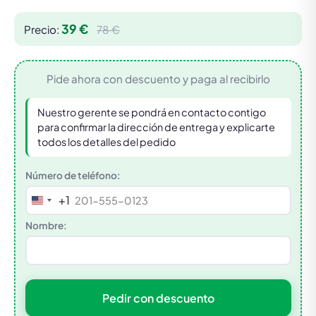
39 €
Precio:
78 €
Pide ahora con descuento y paga al recibirlo
Nuestro gerente se pondrá en contacto contigo
para confirmar la dirección de entrega y explicarte
todos los detalles del pedido
Número de teléfono:
+1
United
States
Nombre:
+1
Pedir con descuento