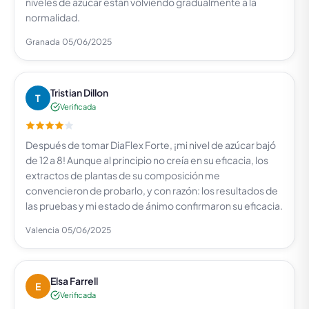
niveles de azúcar están volviendo gradualmente a la
normalidad.
Granada
05/06/2025
Tristian Dillon
T
Verificada
Después de tomar DiaFlex Forte, ¡mi nivel de azúcar bajó
de 12 a 8! Aunque al principio no creía en su eficacia, los
extractos de plantas de su composición me
convencieron de probarlo, y con razón: los resultados de
las pruebas y mi estado de ánimo confirmaron su eficacia.
Valencia
05/06/2025
Elsa Farrell
E
Verificada