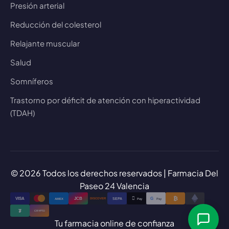
Presión arterial
Reducción del colesterol
Relajante muscular
Salud
Somníferos
Trastorno por déficit de atención con hiperactividad
(TDAH)
© 2026 Todos los derechos reservados | Farmacia Del
Paseo 24 Valencia
₿

VISA
JCB
G
AMEX
SEPA
Pay
Pay
DISCOVER
₮
CRYPTO
Tu farmacia online de confianza