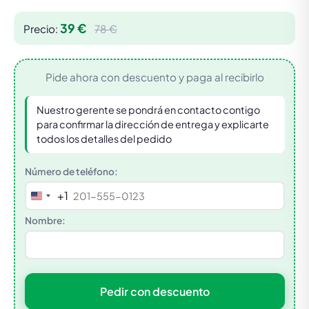
39 €
Precio:
78 €
Pide ahora con descuento y paga al recibirlo
Nuestro gerente se pondrá en contacto contigo
para confirmar la dirección de entrega y explicarte
todos los detalles del pedido
Número de teléfono:
+1
United
States
Nombre:
+1
Pedir con descuento