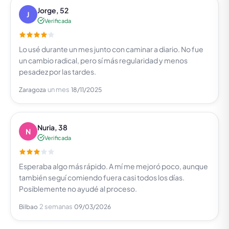
Jorge, 52
J
Verificada
Lo usé durante un mes junto con caminar a diario. No fue
un cambio radical, pero sí más regularidad y menos
pesadez por las tardes.
un mes
Zaragoza
18/11/2025
Nuria, 38
N
Verificada
Esperaba algo más rápido. A mí me mejoró poco, aunque
también seguí comiendo fuera casi todos los días.
Posiblemente no ayudé al proceso.
2 semanas
Bilbao
09/03/2026