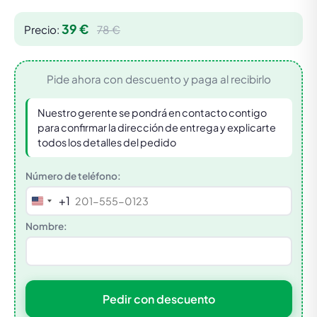
39 €
Precio:
78 €
Pide ahora con descuento y paga al recibirlo
Nuestro gerente se pondrá en contacto contigo
para confirmar la dirección de entrega y explicarte
todos los detalles del pedido
Número de teléfono:
+1
United
States
Nombre:
+1
Pedir con descuento