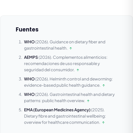
Fuentes
WHO
(2026).
Guidance on dietary fiber and
gastrointestinal health.
↑
AEMPS
(2026).
Complementos alimenticios:
recomendaciones de uso responsable y
seguridad del consumidor.
↑
WHO
(2026).
Helminth control and deworming:
evidence-based public health guidance.
↑
WHO
(2026).
Gastrointestinal health and dietary
patterns: public health overview.
↑
EMA (European Medicines Agency)
(2025).
Dietary fibre and gastrointestinal wellbeing:
overview for healthcare communication.
↑