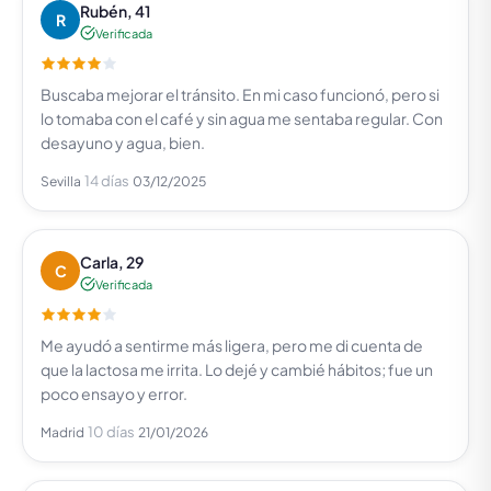
Rubén, 41
R
Verificada
Buscaba mejorar el tránsito. En mi caso funcionó, pero si
lo tomaba con el café y sin agua me sentaba regular. Con
desayuno y agua, bien.
14 días
Sevilla
03/12/2025
Carla, 29
C
Verificada
Me ayudó a sentirme más ligera, pero me di cuenta de
que la lactosa me irrita. Lo dejé y cambié hábitos; fue un
poco ensayo y error.
10 días
Madrid
21/01/2026