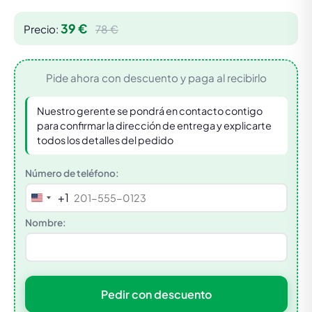
39 €
Precio:
78 €
Pide ahora con descuento y paga al recibirlo
Nuestro gerente se pondrá en contacto contigo
para confirmar la dirección de entrega y explicarte
todos los detalles del pedido
Número de teléfono:
+1
United
States
Nombre:
+1
Pedir con descuento