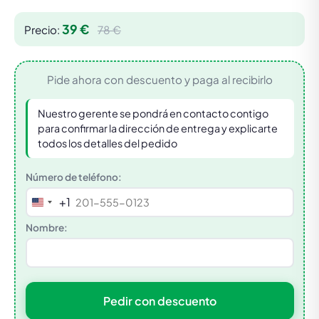
39 €
Precio:
78 €
Pide ahora con descuento y paga al recibirlo
Nuestro gerente se pondrá en contacto contigo
para confirmar la dirección de entrega y explicarte
todos los detalles del pedido
Número de teléfono:
+1
United
States
Nombre:
+1
Pedir con descuento