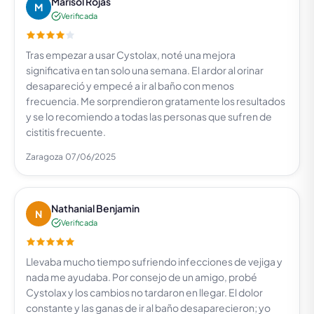
Marisol Rojas
M
Verificada
Tras empezar a usar Cystolax, noté una mejora
significativa en tan solo una semana. El ardor al orinar
desapareció y empecé a ir al baño con menos
frecuencia. Me sorprendieron gratamente los resultados
y se lo recomiendo a todas las personas que sufren de
cistitis frecuente.
Zaragoza
07/06/2025
Nathanial Benjamin
N
Verificada
Llevaba mucho tiempo sufriendo infecciones de vejiga y
nada me ayudaba. Por consejo de un amigo, probé
Cystolax y los cambios no tardaron en llegar. El dolor
constante y las ganas de ir al baño desaparecieron; yo