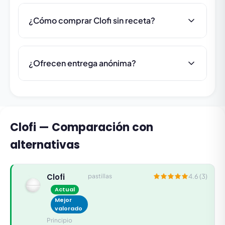
¿Cómo comprar Clofi sin receta?
¿Ofrecen entrega anónima?
Clofi — Comparación con
alternativas
Clofi
pastillas
4.6 (3)
Actual
Mejor
valorado
Principio