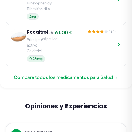
Trihexyphenidyl,
Trihexifenidilo
2mg
Rocaltrol
61.00 €
4 (4)
Desde
cápsulas
Principio
activo:
Calcitriol
0.25mcg
Compare todos los medicamentos para Salud →
Opiniones y Experiencias