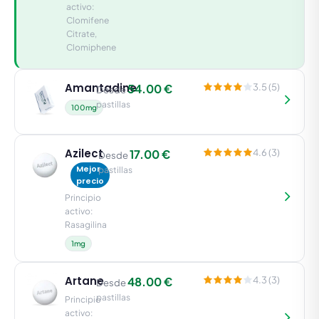
activo:
Clomifene
Citrate,
Clomiphene
Amantadine
54.00 €
3.5 (5)
Desde
pastillas
100mg
Azilect
17.00 €
4.6 (3)
Desde
Mejor
pastillas
precio
Principio
activo:
Rasagilina
1mg
Artane
48.00 €
4.3 (3)
Desde
pastillas
Principio
activo: