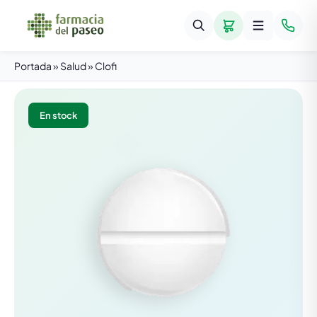
Portada
»
Salud
»
Clofi
En stock