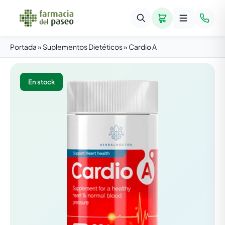
Portada
»
Suplementos Dietéticos
»
Cardio A
En stock