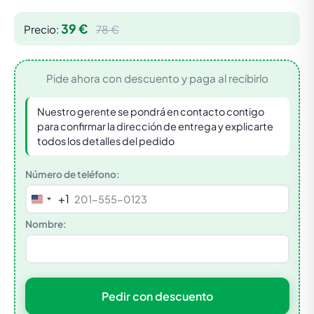
39 €
Precio:
78 €
Pide ahora con descuento y paga al recibirlo
Nuestro gerente se pondrá en contacto contigo
para confirmar la dirección de entrega y explicarte
todos los detalles del pedido
Número de teléfono:
+1
United
States
Nombre:
+1
Pedir con descuento