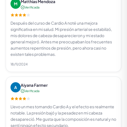
Matthias Mendoza
M
Verificada
Después del curso de Cardio A noté una mejora
significativa en mi salud. Mi presión arterial se estabilizó,
mis dolores de cabeza desaparecieron y mi estado
general mejoró. Antes me preocupaban los frecuentes
aumentos repentinos de presión, pero ahora casi no
existen tales problemas.
18/11/2024
Aiyana Farmer
A
Verificada
Llevo un mes tomando Cardio A y el efecto es realmente
notable. La presión bajó y la pesadez en mi cabeza
desapareció. Me gusta que la composición es natural y no
sentí ningún efecto secundario.