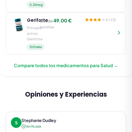
0.25mcg
Geriforte
49.00 €
4.1 (3)
Desde
botellas
Principio
activo:
Geriforte
100tabs
Compare todos los medicamentos para Salud →
Opiniones y Experiencias
Stephanie Dudley
S
Verificada