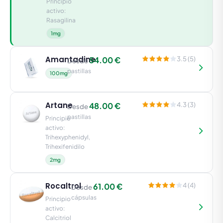
Principio
activo:
Rasagilina
1mg
Amantadine
54.00 €
3.5 (5)
Desde
pastillas
100mg
Artane
48.00 €
4.3 (3)
Desde
pastillas
Principio
activo:
Trihexyphenidyl,
Trihexifenidilo
2mg
Rocaltrol
61.00 €
4 (4)
Desde
cápsulas
Principio
activo:
Calcitriol