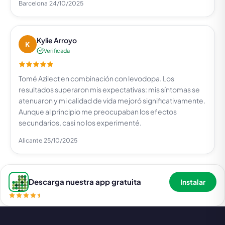
Barcelona
24/10/2025
Kylie Arroyo
K
Verificada
Tomé Azilect en combinación con levodopa. Los
resultados superaron mis expectativas: mis síntomas se
atenuaron y mi calidad de vida mejoró significativamente.
Aunque al principio me preocupaban los efectos
secundarios, casi no los experimenté.
Alicante
25/10/2025
Descarga nuestra app gratuita
Instalar