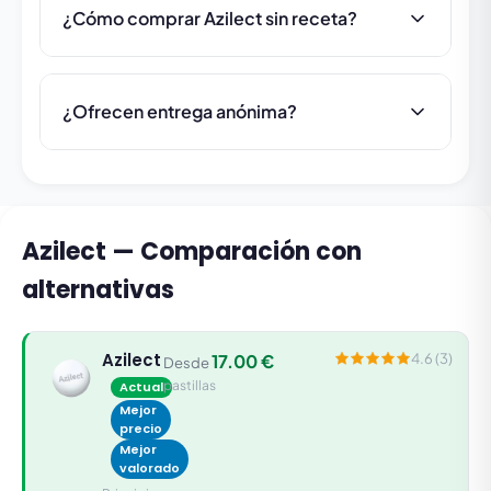
¿Cómo comprar Azilect sin receta?
¿Ofrecen entrega anónima?
Azilect — Comparación con
alternativas
Azilect
17.00 €
4.6 (3)
Desde
pastillas
Actual
Mejor
precio
Mejor
valorado