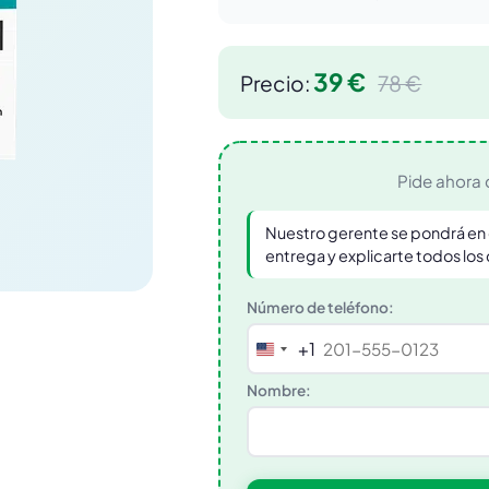
39 €
Precio:
78 €
Pide ahora 
Nuestro gerente se pondrá en 
entrega y explicarte todos los
Número de teléfono:
+1
United
States
Nombre:
+1