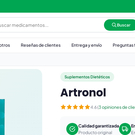
Buscar
otros
Reseñas de clientes
Entrega y envío
Preguntas 
Suplementos Dietéticos
Artronol
4.6 (
3 opiniones de cli
Calidad garantizada
E
Producto original
E