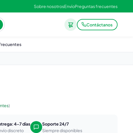
Sobre nosotros
Envío
Preguntas frecuentes
Contáctanos
frecuentes
entes
)
ntrega: 4-7 días
Soporte 24/7
nvío discreto
Siempre disponibles