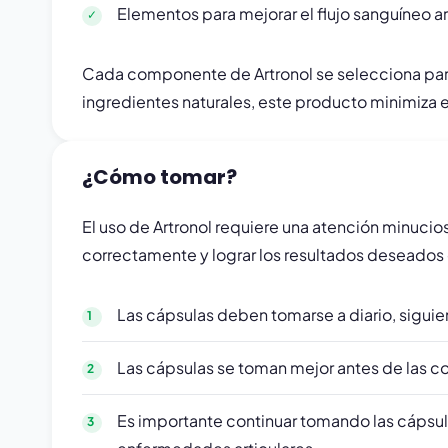
Elementos para mejorar el flujo sanguíneo ar
Cada componente de Artronol se selecciona para g
ingredientes naturales, este producto minimiza 
¿Cómo tomar?
El uso de Artronol requiere una atención minucio
correctamente y lograr los resultados deseados
Las cápsulas deben tomarse a diario, sigui
Las cápsulas se toman mejor antes de las c
Es importante continuar tomando las cápsulas