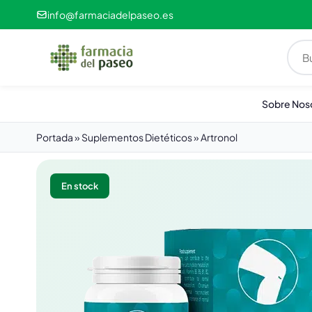
info@farmaciadelpaseo.es
Sobre Nos
Portada
»
Suplementos Dietéticos
»
Artronol
En stock