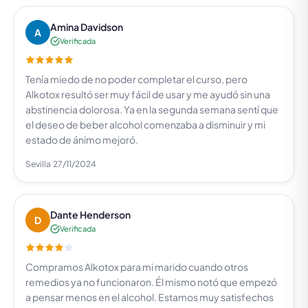
Amina Davidson
A
Verificada
Tenía miedo de no poder completar el curso, pero
Alkotox resultó ser muy fácil de usar y me ayudó sin una
abstinencia dolorosa. Ya en la segunda semana sentí que
el deseo de beber alcohol comenzaba a disminuir y mi
estado de ánimo mejoró.
Sevilla
27/11/2024
Dante Henderson
D
Verificada
Compramos Alkotox para mi marido cuando otros
remedios ya no funcionaron. Él mismo notó que empezó
a pensar menos en el alcohol. Estamos muy satisfechos