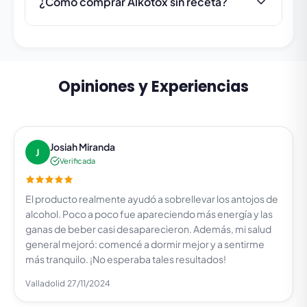
¿Cómo comprar Alkotox sin receta?
Opiniones y Experiencias
Josiah Miranda
J
Verificada
El producto realmente ayudó a sobrellevar los antojos de
alcohol. Poco a poco fue apareciendo más energía y las
ganas de beber casi desaparecieron. Además, mi salud
general mejoró: comencé a dormir mejor y a sentirme
más tranquilo. ¡No esperaba tales resultados!
Valladolid
27/11/2024