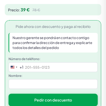
39 €
Precio:
78 €
Pide ahora con descuento y paga al recibirlo
Nuestro gerente se pondrá en contacto contigo
para confirmar la dirección de entrega y explicarte
todos los detalles del pedido
Número de teléfono:
+1
United
States
Nombre:
+1
Pedir con descuento